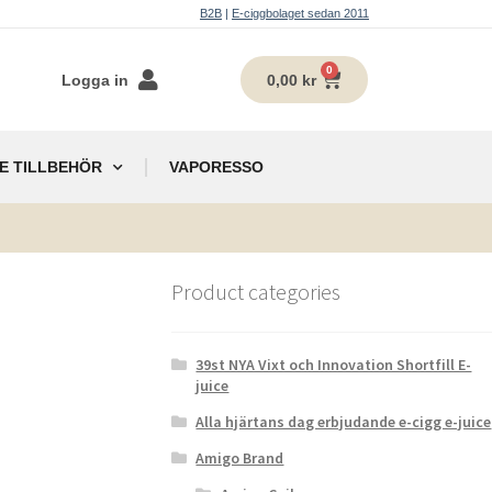
B2B
|
E-ciggbolaget sedan 2011
0
Logga in
0,00
kr
E TILLBEHÖR
VAPORESSO
g
Product categories
39st NYA Vixt och Innovation Shortfill E-
juice
Alla hjärtans dag erbjudande e-cigg e-juice
Amigo Brand