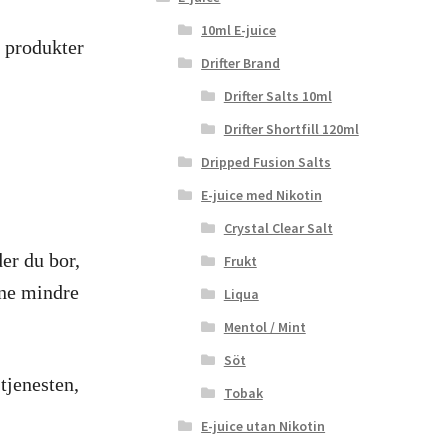
10ml E-juice
e produkter
Drifter Brand
Drifter Salts 10ml
Drifter Shortfill 120ml
Dripped Fusion Salts
E-juice med Nikotin
Crystal Clear Salt
der du bor,
Frukt
dine mindre
Liqua
Mentol / Mint
Söt
tjenesten,
Tobak
E-juice utan Nikotin