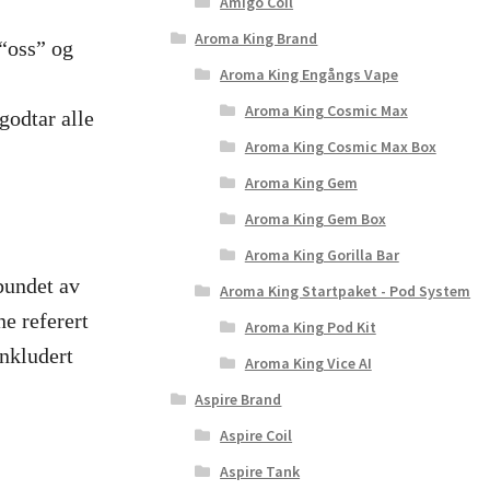
Amigo Coil
Aroma King Brand
 “oss” og
Aroma King Engångs Vape
Aroma King Cosmic Max
godtar alle
Aroma King Cosmic Max Box
Aroma King Gem
Aroma King Gem Box
Aroma King Gorilla Bar
 bundet av
Aroma King Startpaket - Pod System
ne referert
Aroma King Pod Kit
inkludert
Aroma King Vice AI
Aspire Brand
Aspire Coil
Aspire Tank