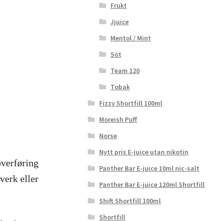
Frukt
Jjuice
Mentol / Mint
Söt
Team 120
Tobak
Fizzy Shortfill 100ml
Moreish Puff
Norse
Nytt pris E-juice utan nikotin
overføring
Panther Bar E-juice 10ml nic-salt
tverk eller
Panther Bar E-juice 120ml Shortfill
Shift Shortfill 100ml
Shortfill