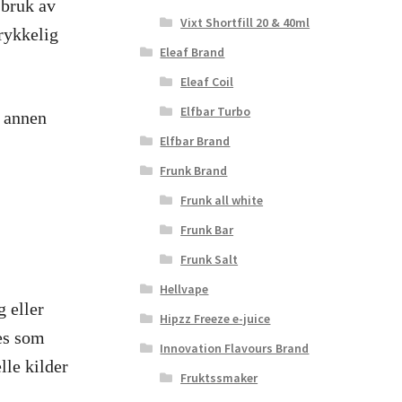
 bruk av
Vixt Shortfill 20 & 40ml
trykkelig
Eleaf Brand
Eleaf Coil
Elfbar Turbo
å annen
Elfbar Brand
Frunk Brand
Frunk all white
Frunk Bar
Frunk Salt
Hellvape
g eller
Hipzz Freeze e-juice
kes som
Innovation Flavours Brand
lle kilder
Fruktssmaker