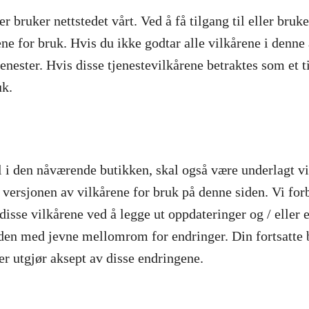
r bruker nettstedet vårt. Ved å få tilgang til eller bruk
ene for bruk. Hvis du ikke godtar alle vilkårene i denne 
jenester. Hvis disse tjenestevilkårene betraktes som et t
uk.
l i den nåværende butikken, skal også være underlagt v
 versjonen av vilkårene for bruk på denne siden. Vi for
v disse vilkårene ved å legge ut oppdateringer og / eller
 siden med jevne mellomrom for endringer. Din fortsatte
ger utgjør aksept av disse endringene.