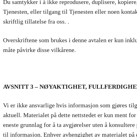
Du samtykker i å ikke reprodusere, duplisere, kopiere,
Tjenesten, eller tilgang til Tjenesten eller noen kont
skriftlig tillatelse fra oss. .
Overskriftene som brukes i denne avtalen er kun inklud
måte påvirke disse vilkårene.
AVSNITT 3 – NØYAKTIGHET, FULLFERDIGH
Vi er ikke ansvarlige hvis informasjon som gjøres tilgj
aktuell. Materialet på dette nettstedet er kun ment fo
eneste grunnlag for å ta avgjørelser uten å konsulter
til informasjon. Enhver avhengighet av materialet på d