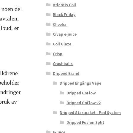
Atlantis Coil
e noen del
Black Friday
avtalen,
Cheeba
ilbud, er
Civap e-juice
Coil Glaze
Crisp
Crushballs
ilkårene
Dripped Brand
beholder
Dripped Engångs Vape
 endringer
Dripped GoFlow
 bruk av
Dripped GoFlow v2
Dripped Startpaket - Pod System
Dripped Fusion Split
E-juice