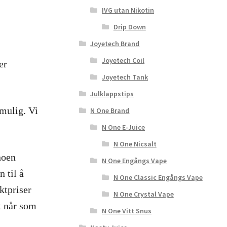
IVG utan Nikotin
Drip Down
Joyetech Brand
Joyetech Coil
er
Joyetech Tank
Julklappstips
 mulig. Vi
N One Brand
N One E-Juice
N One Nicsalt
 noen
N One Engångs Vape
n til å
N One Classic Engångs Vape
ktpriser
N One Crystal Vape
kt når som
N One Vitt Snus