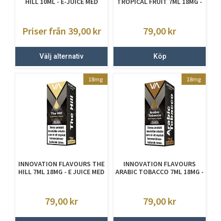
HILL 10ML - E-JUICE MED
TROPICAL FRUIT 7ML 18MG -
NIKOTIN
E-JUICE MED NIKOTIN
Priser från 39,00
kr
79,00
kr
Välj alternativ
Köp
18mg
18mg
INNOVATION FLAVOURS THE
INNOVATION FLAVOURS
HILL 7ML 18MG - E JUICE MED
ARABIC TOBACCO 7ML 18MG -
NIKOTIN
E JUICE MED NIKOTIN
79,00
kr
79,00
kr