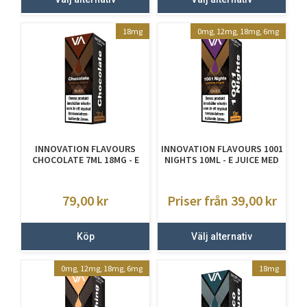
18mg
0mg, 12mg, 18mg, 6mg
INNOVATION FLAVOURS
INNOVATION FLAVOURS 1001
CHOCOLATE 7ML 18MG - E
NIGHTS 10ML - E JUICE MED
JUICE MED NIKOTIN
NIKOTIN
79,00
kr
Priser från 39,00
kr
Köp
Välj alternativ
0mg, 12mg, 18mg, 6mg
18mg