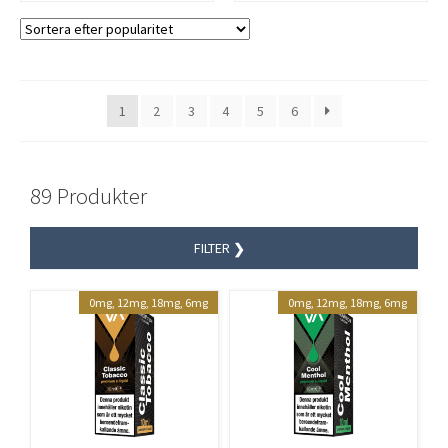
1
2
3
4
5
6
89 Produkter
FILTER
0mg, 12mg, 18mg, 6mg
0mg, 12mg, 18mg, 6mg