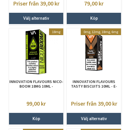
Priser från 39,00
kr
79,00
kr
Välj alternativ
Köp
18mg
0mg, 12mg, 18mg, 6mg
INNOVATION FLAVOURS NICO-
INNOVATION FLAVOURS
BOOM 18MG 10ML -
TASTY BISCUITS 10ML - E-
NIKOTINSHOT
JUICE MED NIKOTIN
99,00
kr
Priser från 39,00
kr
Köp
Välj alternativ