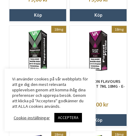
Köp
Köp
18mg
18mg
Vi använder cookies på vår webbplats för
INNOVATION FLAVOURS
INNOVATION FLAVOURS
att ge dig den mest relevanta
PEPPERMINT 7ML 18MG - E-
FOREST FRUIT 7ML 18MG - E-
upplevelsen genom att komma ihåg dina
JUICE MED NIKOTIN
JUICE MED NIKOTIN
preferenser och upprepa besök. Genom
att klicka på "Acceptera" godkänner du
79,00
kr
79,00
kr
att ALLA cookies används.
Cookie-inställningar
ACCEPTERA
Köp
Köp
18mg
18mg