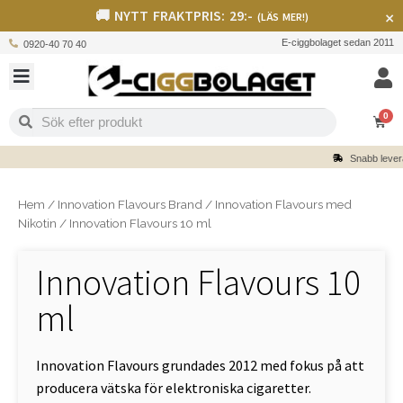
🚚 NYTT FRAKTPRIS: 29:-
×
(LÄS MER!)
E-ciggbolaget sedan 2011
0920-40 70 40
0
Snabb leverans
Säker bet
Hem
/
Innovation Flavours Brand
/
Innovation Flavours med
Nikotin
/
Innovation Flavours 10 ml
Innovation Flavours 10
ml
Innovation Flavours grundades 2012 med fokus på att
producera vätska för elektroniska cigaretter.