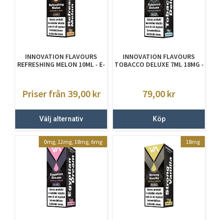
INNOVATION FLAVOURS
INNOVATION FLAVOURS
REFRESHING MELON 10ML - E-
TOBACCO DELUXE 7ML 18MG -
JUICE MED NIKOTIN
E JUICE MED NIKOTIN
Priser från 39,00
kr
79,00
kr
Välj alternativ
Köp
0mg, 12mg, 18mg, 6mg
18mg