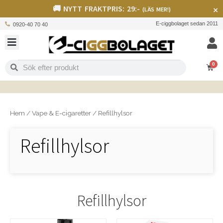
🚚 NYTT FRAKTPRIS: 29:-
×
(LÄS MER!)
E-ciggbolaget sedan 2011
0920-40 70 40
0
Hem
/
Vape & E-cigaretter
/
Refillhylsor
Refillhylsor
Refillhylsor