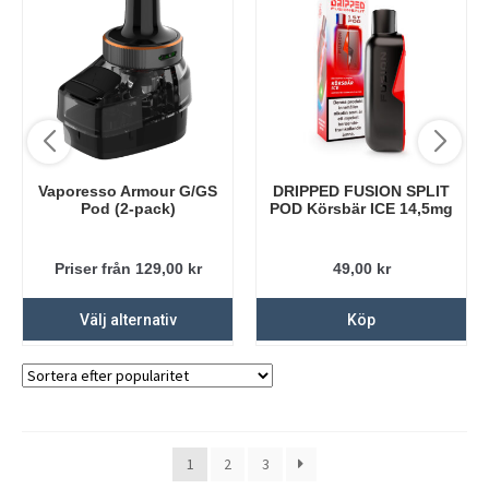
Vaporesso Armour G/GS
DRIPPED FUSION SPLIT
Pod (2-pack)
POD Körsbär ICE 14,5mg
Priser från 129,00
kr
49,00
kr
Välj alternativ
Köp
1
2
3