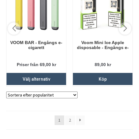
VOOM BAR - Engångs e-
Voom Mini Ice Apple
cigarett
disposable - Engångs e-
cigaretter
Priser från 69,00
kr
89,00
kr
Välj alternativ
Köp
1
2