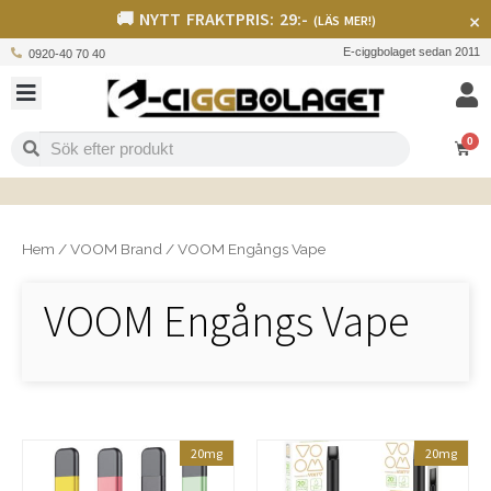
🚚 NYTT FRAKTPRIS: 29:-
×
(LÄS MER!)
E-ciggbolaget sedan 2011
0920-40 70 40
0
Hem
/
VOOM Brand
/
VOOM Engångs Vape
VOOM Engångs Vape
20mg
20mg