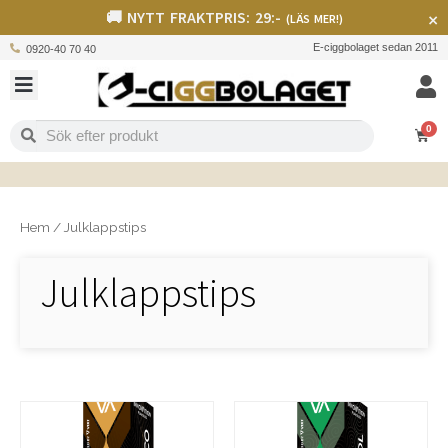
🚚 NYTT FRAKTPRIS: 29:-
×
(LÄS MER!)
E-ciggbolaget sedan 2011
0920-40 70 40
0
S
Hem
/
Julklappstips
Julklappstips