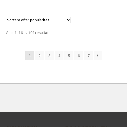
Visar 1–16 av 109 resultat
1
2
3
4
5
6
7