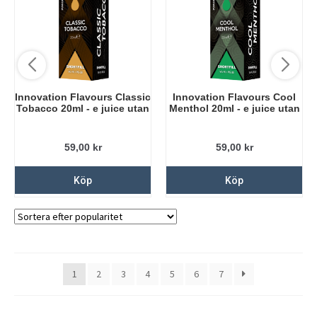
Innovation Flavours Classic
Innovation Flavours Cool
Tobacco 20ml - e juice utan
Menthol 20ml - e juice utan
nikotin
nikotin
59,00
kr
59,00
kr
Köp
Köp
1
2
3
4
5
6
7