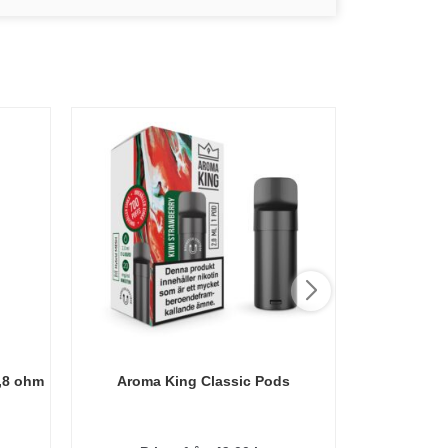
,8 ohm
Aroma King Classic Pods
Voom Pod M
b