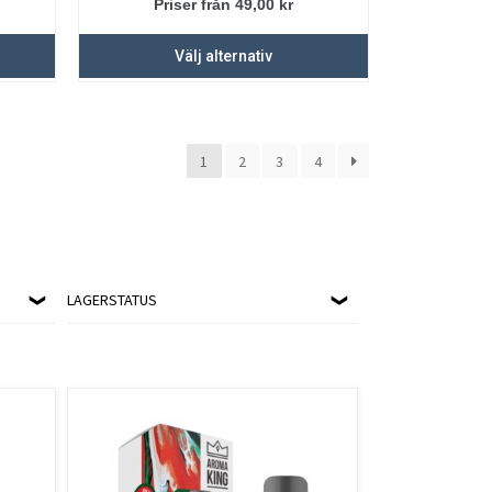
Priser från 49,00
kr
Välj alternativ
1
2
3
4
LAGERSTATUS