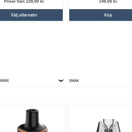
Priser från 129,00
kr
149,00
kr
Välj alternativ
Köp
ÄRKE
SMAK