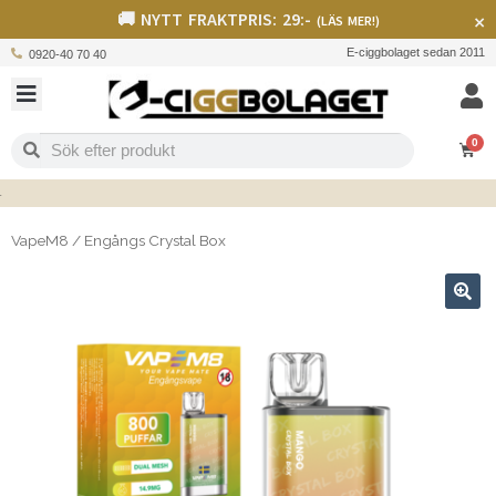
🚚 NYTT FRAKTPRIS: 29:-
×
(LÄS MER!)
E-ciggbolaget sedan 2011
0920-40 70 40
0
VapeM8
/
Engångs Crystal Box
🔍