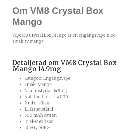
Om VM8 Crystal Box
Mango
VapeM8 Crystal Box Mango är en engångsvape med
smak av mango.
Detaljerad om VM8 Crystal Box
Mango 14.9mg
Kategori:
Engångsvape
Smak: Mango
Nikotinstyrka: 14.9mg
Antal puffar: cirka 800
2 ml e-vätska
1,1 Ω motstånd
500 mAh batteri
Dual-Mesh Coil
50VG / 50PG