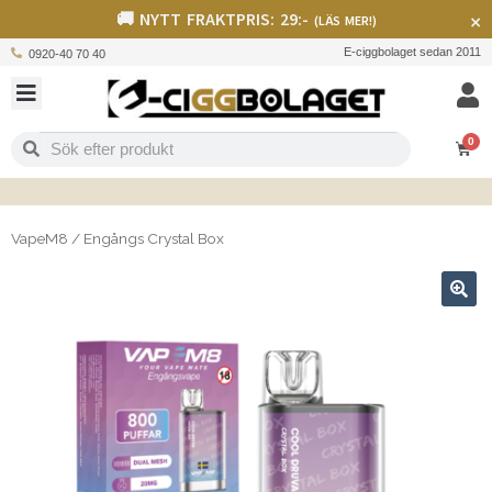
🚚 NYTT FRAKTPRIS: 29:-
×
(LÄS MER!)
E-ciggbolaget sedan 2011
0920-40 70 40
0
VapeM8
/
Engångs Crystal Box
🔍