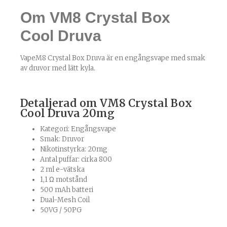
Om VM8 Crystal Box
Cool Druva
VapeM8 Crystal Box Druva är en engångsvape med smak
av druvor med lätt kyla.
Detaljerad om VM8 Crystal Box
Cool Druva 20mg
Kategori:
Engångsvape
Smak: Druvor
Nikotinstyrka: 20mg
Antal puffar: cirka 800
2 ml e-vätska
1,1 Ω motstånd
500 mAh batteri
Dual-Mesh Coil
50VG / 50PG