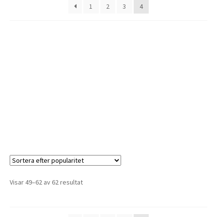
1
2
3
4
Visar 49–62 av 62 resultat