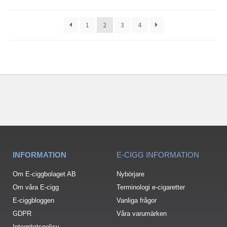
1
2
3
4
INFORMATION
E-CIGG INFORMATION
Om E-ciggbolaget AB
Nybörjare
Om våra E-cigg
Terminologi e-cigaretter
E-ciggbloggen
Vanliga frågor
GDPR
Våra varumärken
Integritetspolicy