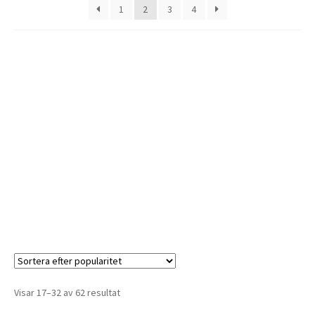
1
2
3
4
Visar 17–32 av 62 resultat