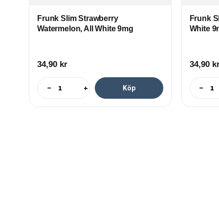
Frunk Slim Strawberry
Frunk Sl
Watermelon, All White 9mg
White 
34,90
kr
34,90
k
−
+
−
Köp
.swiper-slide-image{cursor: pointer;} document.addEventLi
ciggbolaget.local/innovation-flavours/', 'https://e-ciggb
'https://e-ciggbolaget.local/xeo/' ]; document.body.addEvent
slide').getAttribute("data-swiper-slide-index"); if (links[i].