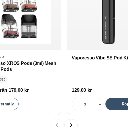
SO
Vaporesso Vibe SE Pod Kit
so XROS Pods (3ml) Mesh
- Pods
9350
från 179,00
kr
129,00
kr
−
+
ternativ
Kö