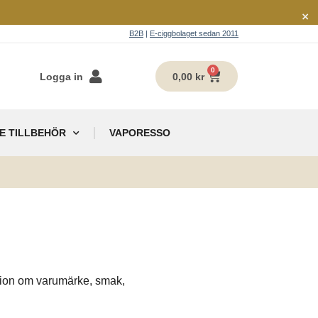
×
B2B
|
E-ciggbolaget sedan 2011
0
Logga in
0,00
kr
E TILLBEHÖR
VAPORESSO
g
ation om varumärke, smak,