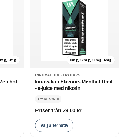
8mg, 6mg
0mg, 12mg, 18mg, 6mg
INNOVATION FLAVOURS
IN
Menthol
Innovation Flavours Menthol 10ml
In
- e-juice med nikotin
- e
Art.nr 779200
Ar
Priser från 39,00
kr
Pr
Välj alternativ