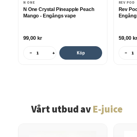
N ONE
REV POD
N One Crystal Pineapple Peach
Rev Pod
Mango - Engångs vape
Engång
99,00
kr
59,00
k
−
+
−
Köp
Vårt utbud av
E-juice