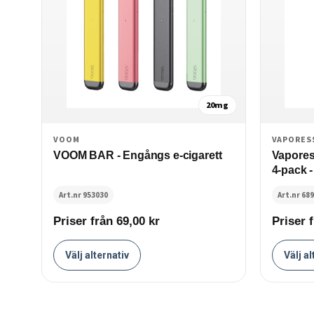
20mg
VOOM
VAPORES
VOOM BAR - Engångs e-cigarett
Vapores
4-pack 
Art.nr 953030
Art.nr 68
Priser från 69,00
kr
Priser 
Välj alternativ
Välj al