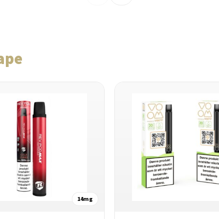
ape
14mg