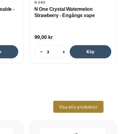
N ONE
RE
sable -
N One Crystal Watermelon
Re
Strawberry - Engångs vape
14
99,00
kr
59
−
+
p
Köp
Visa alla produkter