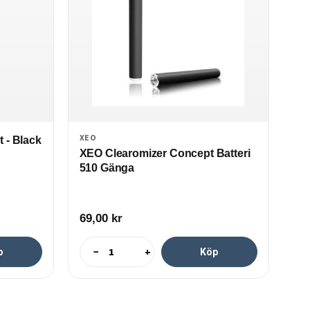
XEO
N 
 - Black
XEO Clearomizer Concept Batteri
N 
510 Gänga
En
69,00
kr
99
−
+
p
Köp