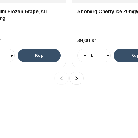
im Frozen Grape, All
Snöberg Cherry Ice 20mg/
9mg
r
39,00
kr
+
−
+
Köp
Kö
stener('DOMContentLoaded', function () { let links = [ 'https://e-c
olaget.local/voom/', 'https://e-ciggbolaget.local/vaporesso/', 'htt
Listener('click', function (e) { if (e.target.closest('.carousel1 .swi
length > 2) { window.open(links[i]); } } }); });