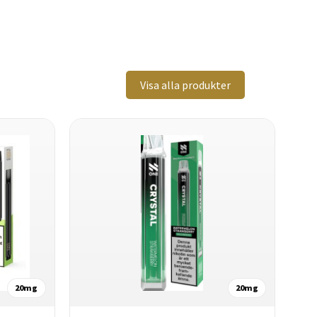
Visa alla produkter
20mg
20mg