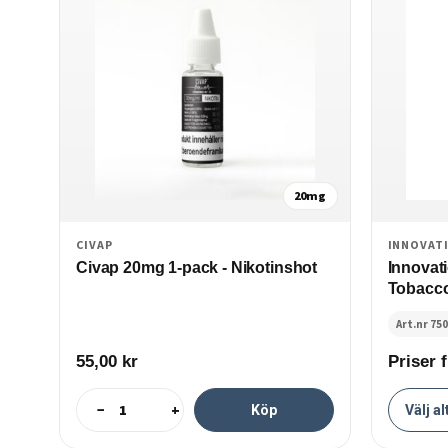
20mg
CIVAP
INNOVAT
Civap 20mg 1-pack - Nikotinshot
Innovat
Tobacco 
Art.nr 75
55,00
kr
Priser 
−
+
Köp
Välj al