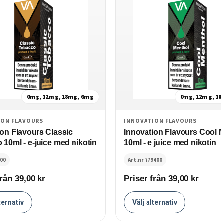
0mg, 12mg, 18mg, 6mg
0mg, 12mg, 1
ION FLAVOURS
INNOVATION FLAVOURS
ion Flavours Classic
Innovation Flavours Cool 
10ml - e-juice med nikotin
10ml - e juice med nikotin
000
Art.nr 779400
från 39,00
kr
Priser från 39,00
kr
ternativ
Välj alternativ