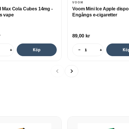
VOOM
 Max Cola Cubes 14mg -
Voom Mini Ice Apple dispo
s vape
Engångs e-cigaretter
r
89,00
kr
+
−
+
Köp
Kö