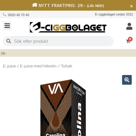
🚚 NYTT FRAKTPRIS: 29:-
×
(LÄS MER!)
E-ciggbolaget sedan 2011
0920-40 70 40
0
:-
E-juice
/
E-juice med Nikotin
/
Tobak
🔍