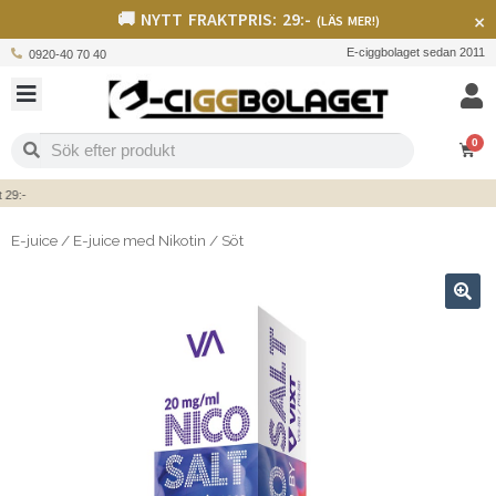
🚚 NYTT FRAKTPRIS: 29:-
×
(LÄS MER!)
E-ciggbolaget sedan 2011
0920-40 70 40
0
:-
E-juice
/
E-juice med Nikotin
/
Söt
🔍