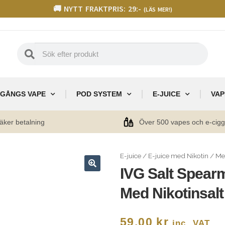
🚚 NYTT FRAKTPRIS: 29:-
(LÄS MER!)
GÅNGS VAPE
POD SYSTEM
E-JUICE
VAP
äker betalning
Över 500 vapes och e-cig
E-juice
/
E-juice med Nikotin
/
Me
IVG Salt Spear
🔍
Med Nikotinsalt
59,00
kr
inc. VAT