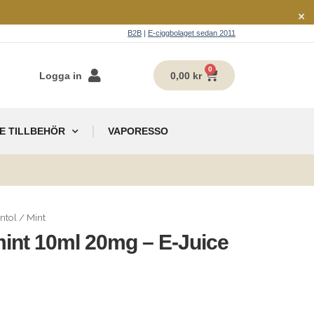
×
B2B
|
E-ciggbolaget sedan 2011
0
Logga in
0,00
kr
E TILLBEHÖR
VAPORESSO
g
ntol / Mint
mint 10ml 20mg – E-Juice