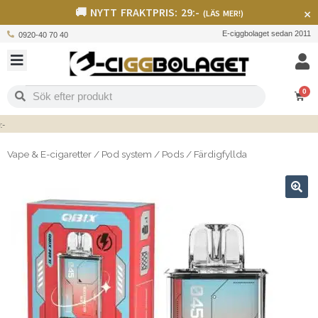
🚚 NYTT FRAKTPRIS: 29:-
×
(LÄS MER!)
E-ciggbolaget sedan 2011
0920-40 70 40
0
Vape & E-cigaretter
/
Pod system
/
Pods
/
Färdigfyllda
🔍