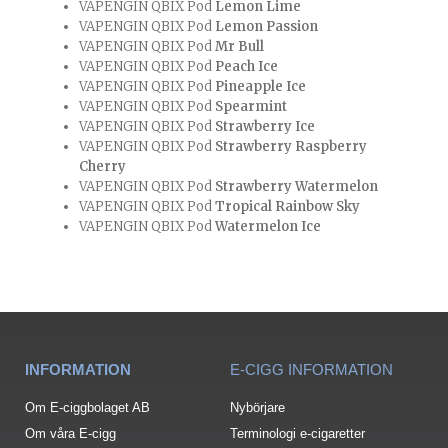
VAPENGIN QBIX Pod
Lemon Lime
VAPENGIN QBIX Pod
Lemon Passion
VAPENGIN QBIX Pod
Mr Bull
VAPENGIN QBIX Pod
Peach Ice
VAPENGIN QBIX Pod
Pineapple Ice
VAPENGIN QBIX Pod
Spearmint
VAPENGIN QBIX Pod
Strawberry Ice
VAPENGIN QBIX Pod
Strawberry Raspberry
Cherry
VAPENGIN QBIX Pod
Strawberry Watermelon
VAPENGIN QBIX Pod
Tropical Rainbow Sky
VAPENGIN QBIX Pod
Watermelon Ice
INFORMATION
E-CIGG INFORMATION
Om E-ciggbolaget AB
Nybörjare
Om våra E-cigg
Terminologi e-cigaretter