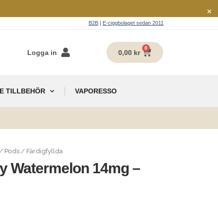
×
B2B
|
E-ciggbolaget sedan 2011
0
Logga in
0,00
kr
E TILLBEHÖR
VAPORESSO
g
/
Pods
/
Färdigfyllda
ry Watermelon 14mg –