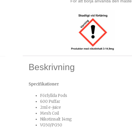
För att börja använda den måste
Beskrivning
Specifikationer
Förfyllda Pods
600 Puffar
2ml e-juice
Mesh Coil
Nikotinsalt 14mg
VG50/PG50