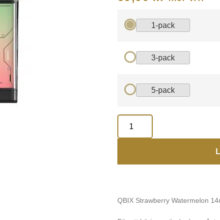
1-pack
3-pack
5-pack
L
QBIX Strawberry Watermelon 14m