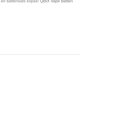
 en batterisats köpas!
QBIX Vape Batteri