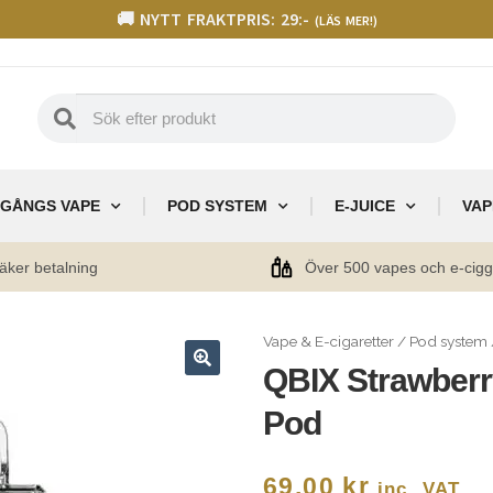
🚚 NYTT FRAKTPRIS: 29:-
(LÄS MER!)
GÅNGS VAPE
POD SYSTEM
E-JUICE
VAP
äker betalning
Över 500 vapes och e-cig
Vape & E-cigaretter
/
Pod system
QBIX Strawber
🔍
Pod
69,00
kr
inc. VAT