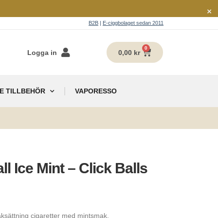
×
B2B
|
E-ciggbolaget sedan 2011
0
Logga in
0,00
kr
E TILLBEHÖR
VAPORESSO
g
l Ice Mint – Click Balls
aksättning cigaretter med mintsmak.