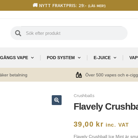
🚚 NYTT FRAKTPRIS: 29:-
(LÄS MER!)
GÅNGS VAPE
POD SYSTEM
E-JUICE
VAP
äker betalning
Över 500 vapes och e-cig
Crushballs
Flavely Crushbal
🔍
39,00
kr
inc. VAT
Flavely Crushball Ice Mint är sm