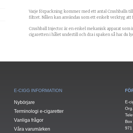
Varje förpackning kommer med ett antal
Crushballs
ti
filtret. Nålen kan användas som ett enkelt verktyg att 
Crushball Injector
är en enkel mekanisk apparat som in
cigaretten i hålet undertill och dra i spaken så har du ly
E-CIGG INFORMATION
FÖ
E-ci
Nybörjare
Org
Terminologi e-cigaretter
Tele
Vanliga frågor
Box
971
Våra varumärken