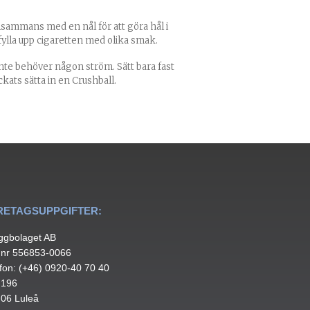
llsammans med en nål för att göra hål i
fylla upp cigaretten med olika smak.
te behöver någon ström. Sätt bara fast
ckats sätta in en Crushball.
RETAGSUPPGIFTER:
ggbolaget AB
.nr 556853-0066
fon: (+46) 0920-40 70 40
 196
 06 Luleå