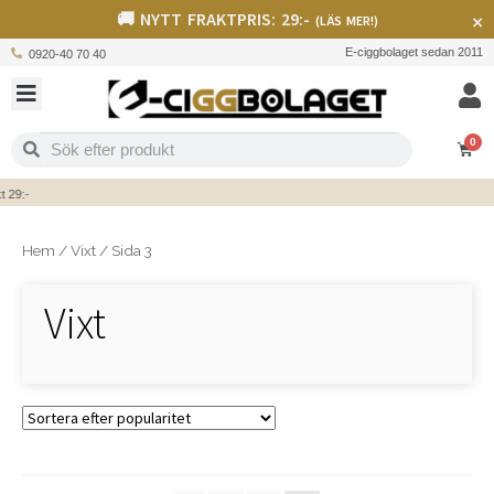
🚚 NYTT FRAKTPRIS: 29:-
×
(LÄS MER!)
E-ciggbolaget sedan 2011
0920-40 70 40
0
29:-
Hem
/
Vixt
/
Sida 3
Vixt