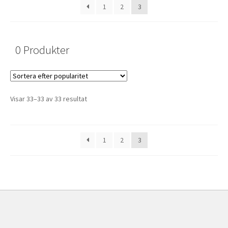
1
2
3
0 Produkter
Visar 33–33 av 33 resultat
1
2
3