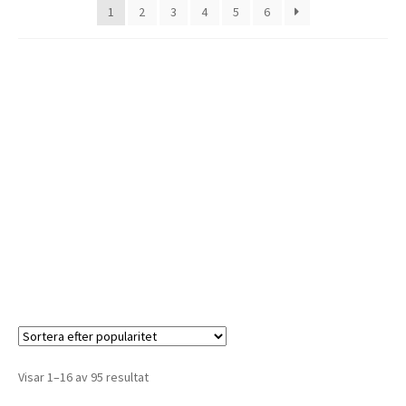
1
2
3
4
5
6
Visar 1–16 av 95 resultat