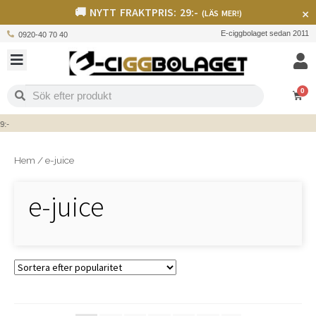
🚚 NYTT FRAKTPRIS: 29:-
×
(LÄS MER!)
E-ciggbolaget sedan 2011
0920-40 70 40
0
-
Hem
/
e-juice
e-juice