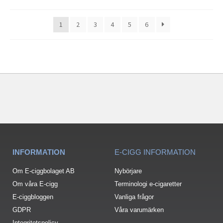
1
2
3
4
5
6
INFORMATION
E-CIGG INFORMATION
Om E-ciggbolaget AB
Nybörjare
Om våra E-cigg
Terminologi e-cigaretter
E-ciggbloggen
Vanliga frågor
GDPR
Våra varumärken
Integritetspolicy