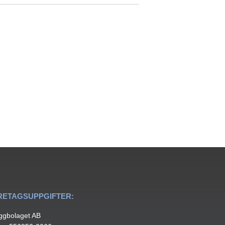
)
RETAGSUPPGIFTER:
ggbolaget AB