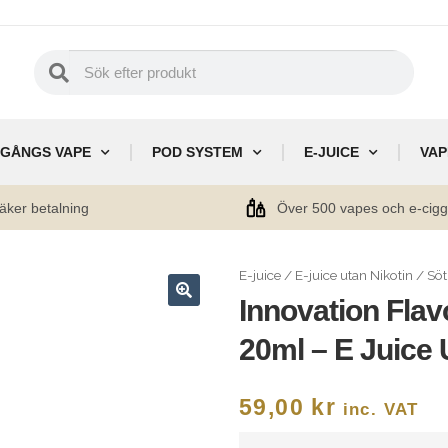
GÅNGS VAPE
POD SYSTEM
E-JUICE
VAP
äker betalning
Över 500 vapes och e-cig
E-juice
/
E-juice utan Nikotin
/
Söt
Innovation Fla
🔍
20ml – E Juice 
59,00
kr
inc. VAT