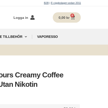
B2B
|
E-ciggbolaget sedan 2011
0
Logga in
0,00
kr
E TILLBEHÖR
VAPORESSO
g
vours Creamy Coffee
Utan Nikotin