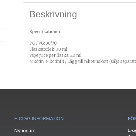
Beskrivning
Specifikationer
PG / VG: 30/70
Flaskstorlek: 30 ml
Vape juice per flaska: 20 ml
Nikotin: Nikotinfri / Lägg till nikotinskott (säljs separat
E-CIGG INFORMATION
FÖ
E-ci
Nybörjare