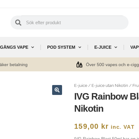
GÅNGS VAPE
POD SYSTEM
E-JUICE
VAP
äker betalning
Över 500 vapes och e-cig
E-juice
/
E-juice utan Nikotin
/
Fru
IVG Rainbow Bl
🔍
Nikotin
159,00
kr
inc. VAT
IVG Rainbow Blast 50ml har en jo