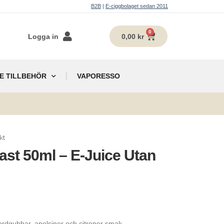
B2B
|
E-ciggbolaget sedan 2011
0
Logga in
0,00
kr
E TILLBEHÖR
VAPORESSO
g
kt
ast 50ml – E-Juice Utan
rdgubbar, apelsiner och citroner smak.