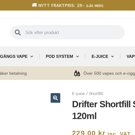
🚚 NYTT FRAKTPRIS: 29:-
(LÄS MER!)
GÅNGS VAPE
POD SYSTEM
E-JUICE
VAP
äker betalning
Över 500 vapes och e-cig
E-juice
/
Shortfill
Drifter Shortfil
🔍
120ml
229,00
kr
inc. VAT