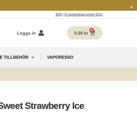
×
B2B
|
E-ciggbolaget sedan 2011
0
Logga in
0,00
kr
E TILLBEHÖR
VAPORESSO
g
l Sweet Strawberry Ice