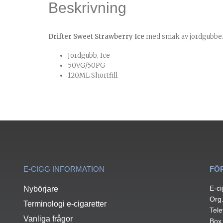
Beskrivning
Drifter Sweet Strawberry Ice
med smak av jordgubbe
Jordgubb, Ice
50VG/50PG
120ML Shortfill
E-CIGG INFORMATION
FÖ
E-ci
Nybörjare
Org
Terminologi e-cigaretter
Tele
Vanliga frågor
Box