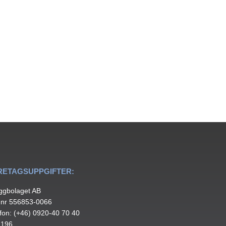
.
RETAGSUPPGIFTER:
ggbolaget AB
.nr 556853-0066
fon: (+46) 0920-40 70 40
 196