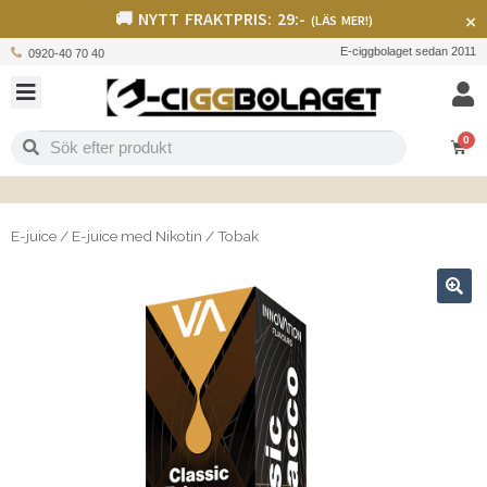
🚚 NYTT FRAKTPRIS: 29:-
×
(LÄS MER!)
E-ciggbolaget sedan 2011
0920-40 70 40
0
E-juice
/
E-juice med Nikotin
/
Tobak
🔍