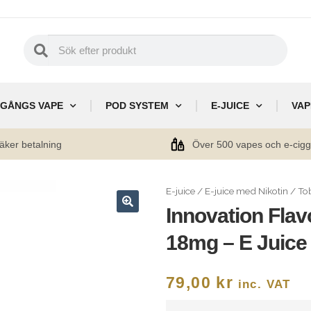
GÅNGS VAPE
POD SYSTEM
E-JUICE
VAP
äker betalning
Över 500 vapes och e-cig
E-juice
/
E-juice med Nikotin
/
To
Innovation Fla
🔍
18mg – E Juice
79,00
kr
inc. VAT