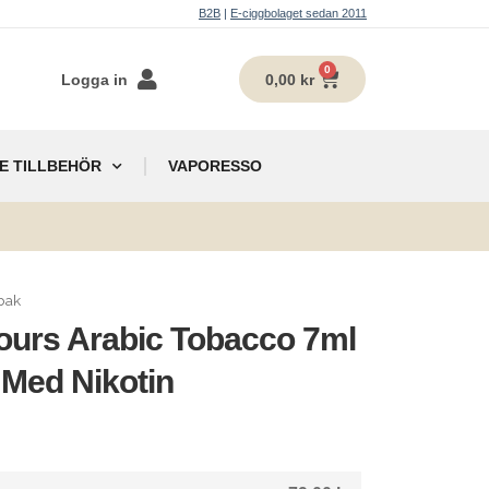
B2B
|
E-ciggbolaget sedan 2011
0
Logga in
0,00
kr
E TILLBEHÖR
VAPORESSO
g
bak
vours Arabic Tobacco 7ml
 Med Nikotin