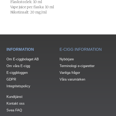
Flaskstorlek: 10 ml
Vape juice per flaska: 10 ml
Nikotinsalt: 20 mg/ml
INFORMATION
E-CIGG INFORMATION
Om E-ciggbolaget AB
Nybörjare
Om våra E-cigg
Terminologi e-cigaretter
E-ciggbloggen
Vanliga frågor
GDPR
Våra varumärken
Integritetspolicy
Kundtjänst
Kontakt oss
Svea FAQ