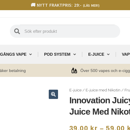
🚚 NYTT FRAKTPRIS: 29:-
(LÄS MER!)
GÅNGS VAPE
POD SYSTEM
E-JUICE
VAP
äker betalning
Över 500 vapes och e-cig
E-juice
/
E-juice med Nikotin
/
Fru
Innovation Jui
🔍
Juice Med Niko
39,00
kr
–
59,00