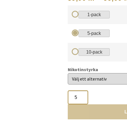
1-pack
5-pack
10-pack
Nikotinstyrka
L