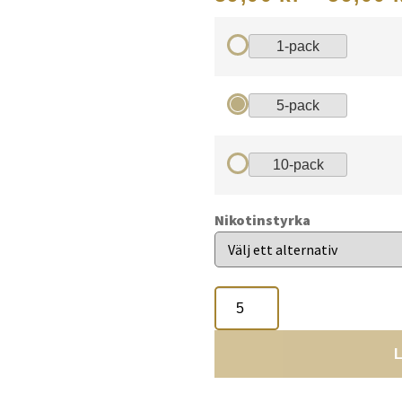
1-pack
5-pack
10-pack
Nikotinstyrka
L