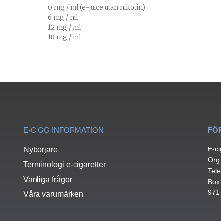
0 mg / ml (e-juice utan nikotin)
6 mg / ml
12 mg / ml
18 mg / ml
E-CIGG INFORMATION
FÖ
E-ci
Nybörjare
Org
Terminologi e-cigaretter
Tele
Vanliga frågor
Box
971
Våra varumärken