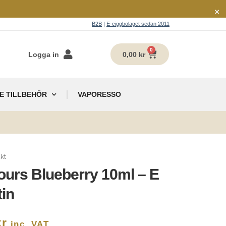
×
B2B
|
E-ciggbolaget sedan 2011
0
Logga in
0,00
kr
E TILLBEHÖR
VAPORESSO
g
kt
ours Blueberry 10ml – E
tin
kr
inc. VAT