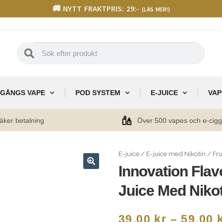
🚚 NYTT FRAKTPRIS: 29:-
(LÄS MER!)
GÅNGS VAPE
POD SYSTEM
E-JUICE
VAP
äker betalning
Över 500 vapes och e-cig
E-juice
/
E-juice med Nikotin
/
Fru
Innovation Flav
🔍
Juice Med Niko
39,00
kr
–
59,00