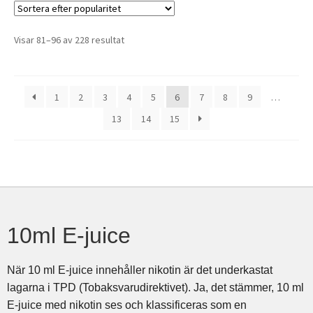
Visar 81–96 av 228 resultat
1
2
3
4
5
6
7
8
9
…
13
14
15
10ml E-juice
När 10 ml E-juice innehåller nikotin är det underkastat
lagarna i TPD (Tobaksvarudirektivet). Ja, det stämmer, 10 ml
E-juice med nikotin ses och klassificeras som en