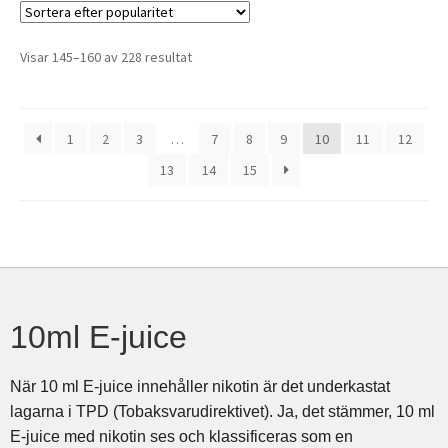
Visar 145–160 av 228 resultat
1
2
3
…
7
8
9
10
11
12
13
14
15
10ml E-juice
När 10 ml E-juice innehåller nikotin är det underkastat
lagarna i TPD (Tobaksvarudirektivet). Ja, det stämmer, 10 ml
E-juice med nikotin ses och klassificeras som en