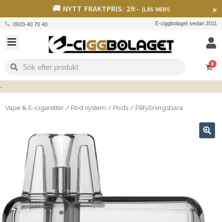
🚚 NYTT FRAKTPRIS: 29:-
×
(LÄS MER!)
E-ciggbolaget sedan 2011
0920-40 70 40
0
Vape & E-cigaretter
/
Pod system
/
Pods
/
Påfyllningsbara
🔍