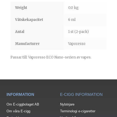
Weight
0.0 kg
Vätskekapacitet
6 ml
Antal
1 st (2-pack)
Manufacturer
Vaporesso
Passar till: Vaporesso ECO Nano-serien av vapes.
INFORMATION
E-CIGG INFORMATION
Om E-ciggbolaget AB
Nybörjare
Om våra E-cigg
Terminologi e-cigaretter