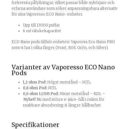
frekventa påfyllningar, vilket passar både nybörjare och
erfarna användare som söker anpassningsbara alternativ
för sina Vaporesso ECO Nano-enheter.
Upp till 13000 puffar
6 ml vätskekapacitet
ECO Nano pods tillhör enheten: Vaporess Eco Nano PRO
som vi har i olika färger (
Svart
,
Röd
,
Grön
, och
Silver
).
Varianter av Vaporesso ECO Nano
Pods
1,2 ohm Pod:
Högst motstånd – MTL.
0,8 ohm Pod:
MTL
0,6 ohm LUSH Pod
:
Minst motstånd – RDL –
Nyhet!
Nu med större e-juice-hål i coilen för
snabbare absorbering & längre hållbarhet.
Specifikationer