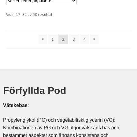
Visar 17–32 av 58 resultat
1
2
3
4
Förfyllda Pod
Vätskebas
:
Propylenglykol (PG) och vegetabiliskt glycerin (VG):
Kombinationen av PG och VG utgör vätskans bas och
bestämmer aspekter som ångans konsistens och