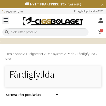
🚚 NYTT FRAKTPRIS: 29:-
×
(LÄS MER!)
E-ciggbolaget sedan 2011
0920-40 70 40
0
Hem
/
Vape & E-cigaretter
/
Pod system
/
Pods
/
Färdigfyllda
/
Sida 2
Färdigfyllda