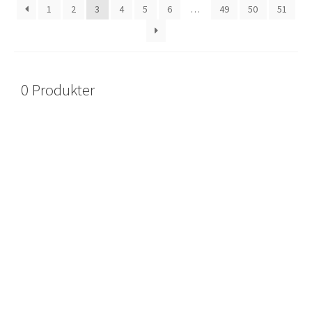
1
2
3
4
5
6
…
49
50
51
0 Produkter