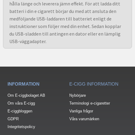
hålla länge och leverera jämn effekt. För att ladda ditt
batteri i din e cigarett börjar du med att ansluta den
medföljande USB-laddaren till batteriet enligt de
instruktioner som följer med din enhet. Sedan kopplar
du USB-sladden till antingen en dator eller en lämplig
USB-väggadapter.
INFORMATION
E-CIGG INFORMATION
Om E-ciggbolaget AB
Nybörjare
Om våra E-cigg
Terminologi e-cigaretter
E-ciggbloggen
Vanliga frågor
GDPR
Våra varumärken
Integritetspolicy