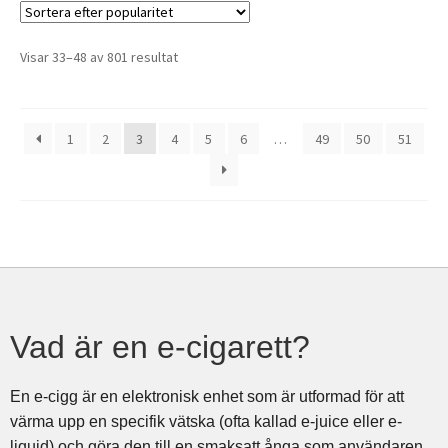
Visar 33–48 av 801 resultat
1
2
3
4
5
6
…
49
50
51
Vad är en e-cigarett?
En e-cigg är en elektronisk enhet som är utformad för att
värma upp en specifik vätska (ofta kallad e-juice eller e-
liquid) och göra den till en smaksatt ånga som användaren