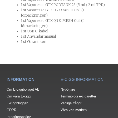
1 st Vaporesso GTX PODTANK 26 (5 ml / 2 ml TPD)
1 st Vaporesso GTX 0,2 Ω MESH Coil (I
förpackningen)
1 st Vaporesso GTX 0,3 Ω MESH Coil (I
förpackningen)
1 st USB C-kabel
1 st Användarmanual
1 st Garantikort
INFORMATION
E-CIGG INFORMATION
Om E-ciggbolaget AB
Nybörjare
Om våra E-cigg
Terminologi e-cigaretter
E-ciggbloggen
Vanliga frågor
GDPR
Våra varumärken
Integritetspolicy