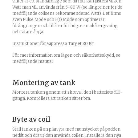
vilket är ett standardläge som du fritt kan justera vilken
Watt man vill använda från 5–80 W (se längre ner för de
medföljande coilsens rekommenderad Watt). Det finns
även Pulse Mode och F(t) Mode som optimerar
förångningen och tillåter för högre smakåtergivning
och tätare ånga.
Instruktioner för Vaporesso Target 80 Kit
För mer information om lägen och säkerhetsskydd, se
medföljande manual.
Montering av tank
Montera tanken genom att skruva i den i batteriets 510-
gänga. Kontrollera att tanken sitter bra.
Byte av coil
Ställ tanken på en plan yta med munstycket på podden
nedåt och dra ur den använda coilen. Installera den nya