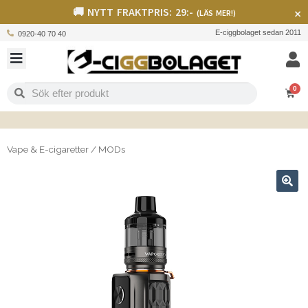
🚚 NYTT FRAKTPRIS: 29:-
×
(LÄS MER!)
E-ciggbolaget sedan 2011
0920-40 70 40
0
Vape & E-cigaretter
/
MODs
🔍