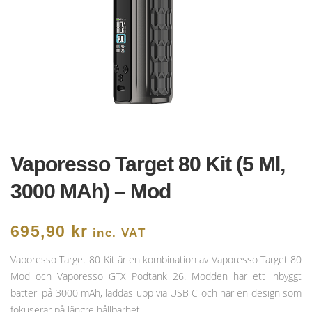
Vaporesso Target 80 Kit (5 Ml,
3000 MAh) – Mod
695,90
kr
inc. VAT
Vaporesso Target 80 Kit är en kombination av Vaporesso Target 80
Mod och Vaporesso GTX Podtank 26. Modden har ett inbyggt
batteri på 3000 mAh, laddas upp via USB C och har en design som
fokuserar på längre hållbarhet.