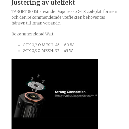
Justering av uteffekt
TARGET 80 Kit använder Vaporesso GTX coil-plattformen
och den rekommenderade uteffekten behöver tas
hänsyn till innan vejpande.
Rekommenderad Watt:
GTX 0,2 Ω MESH: 45 – 60 W
GTX 0,3 Ω MESH: 32 – 45 W