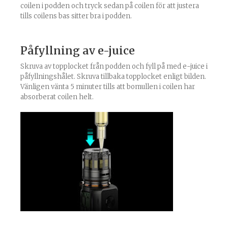
coilen i podden och tryck sedan på coilen för att justera
tills coilens bas sitter bra i podden.
Påfyllning av e-juice
Skruva av topplocket från podden och fyll på med e-juice i
påfyllningshålet. Skruva tillbaka topplocket enligt bilden.
Vänligen vänta 5 minuter tills att bomullen i coilen har
absorberat coilen helt.