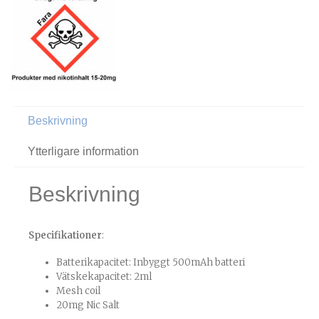
Beskrivning
Ytterligare information
Beskrivning
Specifikationer
:
Batterikapacitet: Inbyggt 500mAh batteri
Vätskekapacitet: 2ml
Mesh coil
20mg Nic Salt