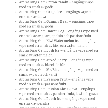
Aroma King Gem
Cotton
Candy
– engångs vape
med en smak av godis
Aroma King Gem
Grape
Ice
– engångs vape med
en smak av druva
Aroma King Gem
Gummy Bear
– engångs vape
med en smak av godis
Aroma King Gem
Hawaii
Pog
– engångs vape med
en smak av av guava, apelsin och passionsfrukt
Aroma King Gem
Kiwi Watermelon Ice
– engångs
vape med en smak av kiwi och vattenmelon
Aroma King Gem
Lush
Ice
– engångs vape med en
smak av vattenmelon
Aroma King Gem
Mixed
Berry
– engångs vape
med en smak av blandade bär
Aroma King Gem
Mr. Blue
– engångs vape med en
smak av päron och vanilj
Aroma King Gem
Passion
Fruit
– engångs vape
med en smak av passionsfrukt
Aroma King Gem
Passion Kiwi Guava
– engångs
vape med en smak av passionsfrukt, kiwi och guava
Aroma King Gem
Peach
Ice
– engångs vape med
en smak av persika