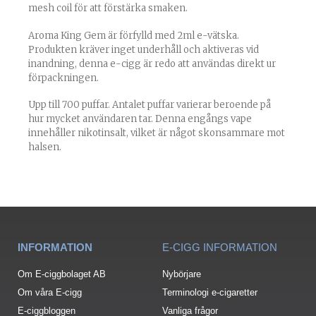
mesh coil för att förstärka smaken.
Aroma King Gem är förfylld med 2ml e-vätska.
Produkten kräver inget underhåll och aktiveras vid
inandning, denna e-cigg är redo att användas direkt ur
förpackningen.
Upp till 700 puffar. Antalet puffar varierar beroende på
hur mycket användaren tar. Denna engångs vape
innehåller nikotinsalt, vilket är något skonsammare mot
halsen.
INFORMATION
E-CIGG INFORMATION
Om E-ciggbolaget AB
Nybörjare
Om våra E-cigg
Terminologi e-cigaretter
E-ciggbloggen
Vanliga frågor