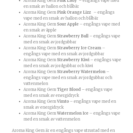
Aroma King Gem
Pink
Lady
– engångs vape med
en smak av hallon och blåbär
Aroma King Gem
Pink Orange Lizz
– engångs
vape med en smak av hallon och blåbär
Aroma King Gem
Sour Apple
– engångs vape med
en smak av äpple
Aroma King Gem
Strawberry
Bull
– engångs vape
med en smak av jordgubbar
Aroma King Gem
Strawberry
Ice Cream
–
engångs vape med en smak av jordgubbar
Aroma King Gem
Strawberry
Kiwi
– engångs vape
med en smak av jordgubbar och kiwi
Aroma King Gem
Strawberry
Watermelon
–
engångs vape med en smak av jordgubbar och
vattenmelon
Aroma King Gem
Tiger
Blood
– engångs vape
med en smak av energidryck
Aroma King Gem
Vimto
– engångs vape med en
smak av energidryck
Aroma King Gem
Watermelon
Ice
– engångs vape
med en smak av vattenmelon
Aroma King Gem är en engångs vape utrustad med en