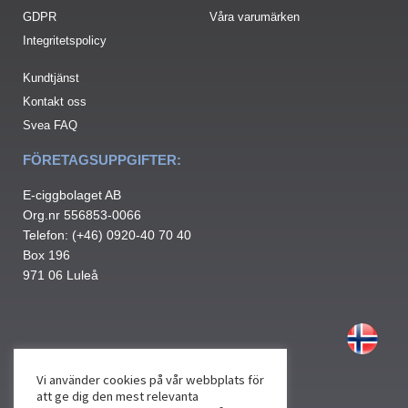
GDPR
Våra varumärken
Integritetspolicy
Kundtjänst
Kontakt oss
Svea FAQ
FÖRETAGSUPPGIFTER:
E-ciggbolaget AB
Org.nr 556853-0066
Telefon: (+46) 0920-40 70 40
Box 196
971 06 Luleå
Vi använder cookies på vår webbplats för
att ge dig den mest relevanta