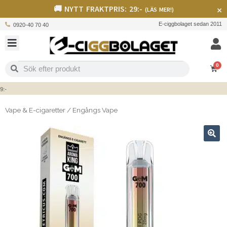
🚚 NYTT FRAKTPRIS: 29:-
×
(LÄS MER!)
E-ciggbolaget sedan 2011
0920-40 70 40
0
Vape & E-cigaretter
/
Engångs Vape
🔍