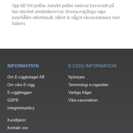
Upp till 700 puffar. Antalet puffar varierar beroende på
hur mycket användaren tar. Denna engångs vape
innehåller nikotinsalt, vilket är något skonsammare mot
halsen.
INFORMATION
E-CIGG INFORMATION
Om E-ciggbolaget AB
Nybörjare
Om våra E-cigg
Terminologi e-cigaretter
E-ciggbloggen
Vanliga frågor
GDPR
Våra varumärken
Integritetspolicy
Kundtjänst
Kontakt oss