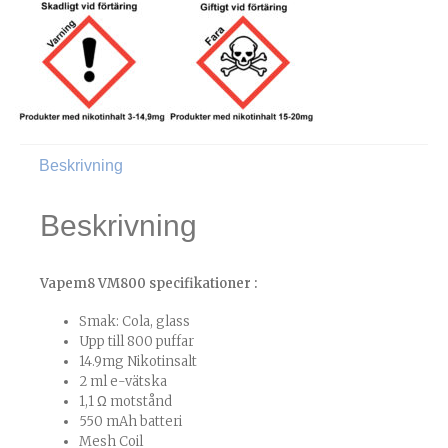
Beskrivning
Beskrivning
Vapem8 VM800 specifikationer :
Smak: Cola, glass
Upp till 800 puffar
14.9mg Nikotinsalt
2 ml e-vätska
1,1 Ω motstånd
550 mAh batteri
Mesh Coil