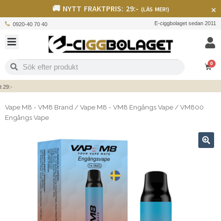
🚚 NYTT FRAKTPRIS: 29:-
×
(LÄS MER!)
E-ciggbolaget sedan 2011
0920-40 70 40
0
:-
Vape M8 - VM8 Brand
/
Vape M8 - VM8 Engångs Vape
/
VM800
Engångs Vape
🔍