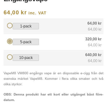
64,00
kr
inc. VAT
64,00 kr
1-pack
64,00 kr
320,00 kr
5-pack
64,00 kr
640,00 kr
10-pack
64,00 kr
VapeM8 VM800 engångs vape är en disposable e-cigg från det
svenska märket VapeM8. Kommer i flera olika smaker och två
olika styrkor.
OBS: Denna produkt har ett kort eller utgånget bäst före-
datum.