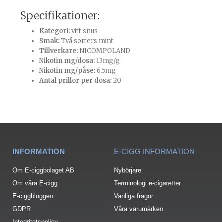
Specifikationer:
Kategori:
vitt snus
Smak:
Två sorters mint
Tillverkare:
NICOMPOLAND
Nikotin mg/dosa:
13mg/g
Nikotin mg/påse:
6.5mg
Antal prillor per dosa:
20
INFORMATION
E-CIGG INFORMATION
Om E-ciggbolaget AB
Nybörjare
Om våra E-cigg
Terminologi e-cigaretter
E-ciggbloggen
Vanliga frågor
GDPR
Våra varumärken
Integritetspolicy