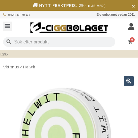
🚚 NYTT FRAKTPRIS: 29:-
×
(LÄS MER!)
E-ciggbolaget sedan 2011
0920-40 70 40
0
9:-
Vitt snus
/
Helwit
🔍