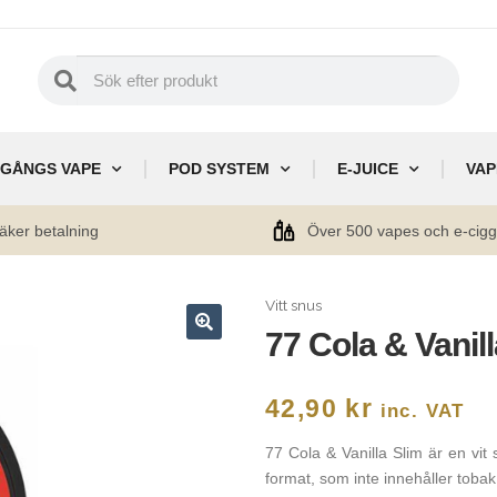
GÅNGS VAPE
POD SYSTEM
E-JUICE
VAP
äker betalning
Över 500 vapes och e-cig
Vitt snus
77 Cola & Vanill
🔍
42,90
kr
inc. VAT
77 Cola & Vanilla Slim är en vit
format, som inte innehåller tobak