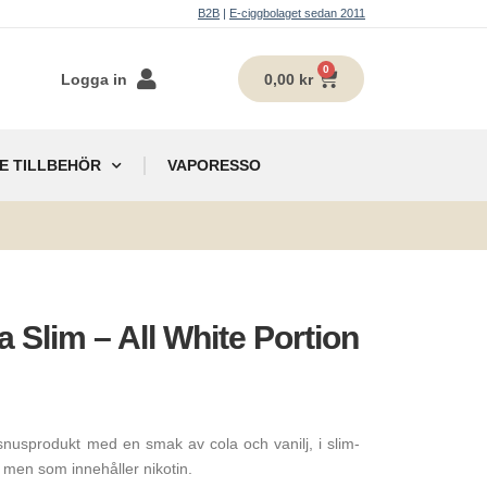
B2B
|
E-ciggbolaget sedan 2011
0
Logga in
0,00
kr
E TILLBEHÖR
VAPORESSO
g
a Slim – All White Portion
 snusprodukt med en smak av cola och vanilj, i slim-
 men som innehåller nikotin.