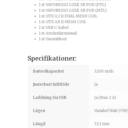
1 st
VAPORESSO LUXE XR POD (DTL)
1 st
VAPORESSO LUXE XR POD (MTL)
1 st
GTX 0,2 Ω DUAL MESH COIL
1 st GTX 0,8 Ω MESH COIL
1 st USB C-kabel
1 st Användarmanual
1 st Garantikort
Specifikationer:
Batterikapacitet
3200 mAh
Justerbart luftflöde
Ja
Laddning via USB
Ja (Max 2 A)
Lägen
Variabel Watt (VW
Längd
32,1 mm