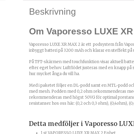
Beskrivning
Om Vaporesso LUXE XR
Vaporesso LUXE XR MAX 2 är ett podsystem från Vapor
inbyggt batteri på 3200 mAh och klarar en uteffekt på up
På TFT-skärmen med touchfunktion visar aktuell batteri
efter eget behov. Luftflödet justeras med en knapp på 
hur mycket ånga du vill ha.
Med i paketet följer en DL-podd samt en MTL-podd och 
med mesh. Podden med
0,2 ohm
rekommenderas med 
rekommenderas med högst 50VG för optimal prestanda.
resistanser hos oss här: (
0,2 och 0,3 ohm
), (
0,4ohm
),
(0
Detta medföljer i Vaporesso LU
1 st VAPORESSO LUXE XR MAX 2 Enhet