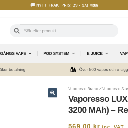
🚚 NYTT FRAKTPRIS: 29:-
(LÄS MER!)
GÅNGS VAPE
POD SYSTEM
E-JUICE
VAP
äker betalning
Över 500 vapes och e-cig
Vaporesso Brand
/
Vaporesso Sta
Vaporesso LUXE
🔍
3200 MAh) – R
569,00
kr
inc. VAT