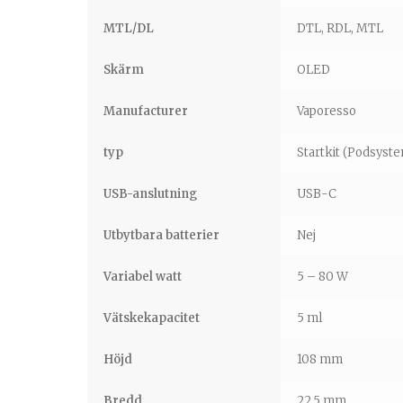
MTL/DL
DTL, RDL, MTL
Skärm
OLED
Manufacturer
Vaporesso
typ
Startkit (Podsyste
USB-anslutning
USB-C
Utbytbara batterier
Nej
Variabel watt
5 – 80 W
Vätskekapacitet
5 ml
Höjd
108 mm
Bredd
22,5 mm