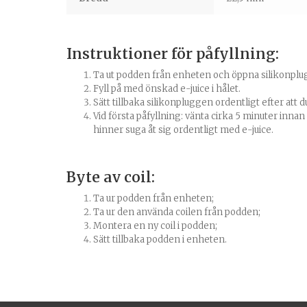
Instruktioner för påfyllning:
Ta ut podden från enheten och öppna silikonplu
Fyll på med önskad e-juice i hålet.
Sätt tillbaka silikonpluggen ordentligt efter att du 
Vid första påfyllning: vänta cirka 5 minuter inna
hinner suga åt sig ordentligt med e-juice.
Byte av coil:
Ta ur podden från enheten;
Ta ur den använda coilen från podden;
Montera en ny coil i podden;
Sätt tillbaka podden i enheten.