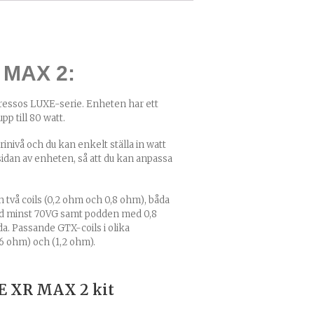
 MAX 2:
essos LUXE-serie. Enheten har ett
p till 80 watt.
nivå och du kan enkelt ställa in watt
sidan av enheten, så att du kan anpassa
två coils (
0,2 ohm
och 0,8 ohm), båda
minst 70VG samt podden med 0,8
 Passande GTX-coils i olika
,6 ohm
) och (
1,2 ohm
).
XE XR MAX 2 kit