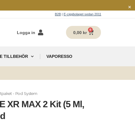
×
B2B
|
E-ciggbolaget sedan 2011
0
Logga in
0,00
kr
E TILLBEHÖR
VAPORESSO
g
rtpaket - Pod System
 XR MAX 2 Kit (5 Ml,
ed