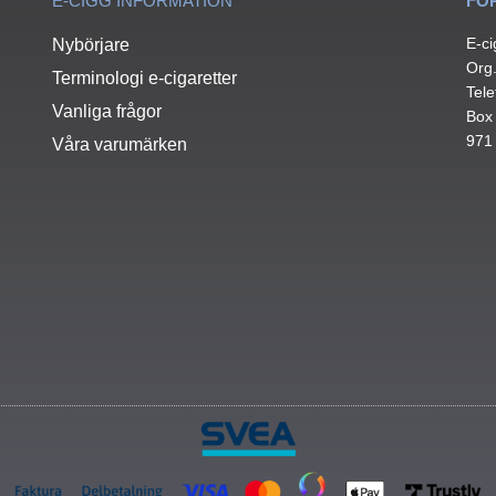
E-CIGG INFORMATION
FÖ
E-ci
Nybörjare
Org
Terminologi e-cigaretter
Tele
Vanliga frågor
Box
971
Våra varumärken