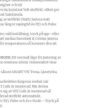
l ånga, halskänsla & smakproduktion
tighet och tid.
 via konstant Volt-uteffekt, vilket ger
mt halskänsla.
ng av uteffekt (Watt). Justera watt
ar längre vapingtid än F(t) och Pulse
ter vald inställning, tryck på upp- eller
tt mellan Farenheit & Celcius: justera
s för temperaturen så kommer den att
 MODE:
Ett normalt läge för justering av
ns resistans (ohm). Gränssnittet visar
ar såsom SMART VW, Tema, Ljusstyrka,
na funktion fungerar endast när
I Coils är monterad. När denna
r sig av GTI Coils är monterad så
erad uteffekt automatiskt.
der F(t), Pulse och Eco Mode – Tryck på
t.