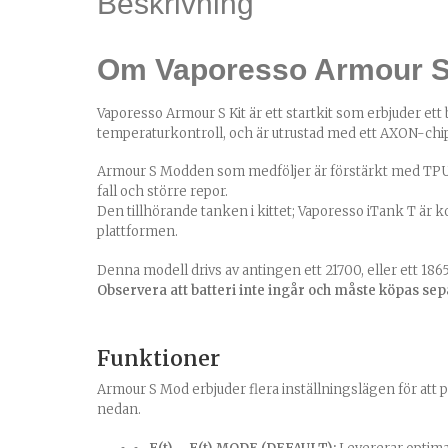
Beskrivning
Om Vaporesso Armour S
Vaporesso Armour S Kit är ett startkit som erbjuder ett b
temperaturkontroll, och är utrustad med ett AXON-chip
Armour S Modden som medföljer är förstärkt med TPU-p
fall och större repor.
Den tillhörande tanken i kittet;
Vaporesso iTank T
är k
plattformen.
Denna modell drivs av antingen ett 21700, eller ett
1865
Observera att batteri inte ingår och måste köpas sepa
Funktioner
Armour S Mod erbjuder flera inställningslägen för att p
nedan.