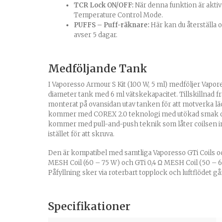
TCR Lock ON/OFF:
När denna funktion är akti
Temperature Control Mode.
PUFFS – Puff-räknare:
Här kan du återställa 
avser 5 dagar.
Medföljande Tank
I Vaporesso Armour S Kit (100 W, 5 ml) medföljer
Vapor
diameter tank med 6 ml vätskekapacitet. Tillskillnad frå
monterat på ovansidan utav tanken för att motverka 
kommer med COREX 2.0 teknologi med utökad smak 
kommer med pull-and-push teknik som låter coilsen in
istället för att skruva.
Den är kompatibel med samtliga Vaporesso
GTi Coils
oc
MESH Coil (60 – 75 W)
och
GTi 0,4 Ω MESH Coil (50 – 
Påfyllning sker via roterbart topplock och luftflödet gå
Specifikationer