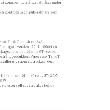
v så kommer motståndet att låsas under
och kontrollera din puff-räknare som
esso iTank T
som är en 24,5 mm
n tidigare version så är luftflödet nu
läckage, dem medföljande
GTi-coilsen
och ångproduktion.
Vaporesso iTank T
stalleras genom att trycka in dem
h i kitet medföljer två coils;
GTi 0,2 Ω
60 W)
.
r att justera efter personliga behov.