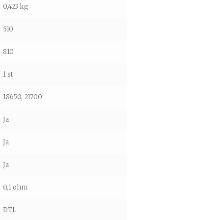
0,423 kg
510
810
1 st
18650
, 21700
Ja
Ja
Ja
0,1 ohm
DTL