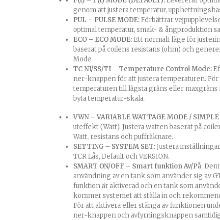
F(t) – F(t) MODE (DEFAULT):
Levererar optima
genom att justera temperatur, upphettningshas
PUL – PULSE MODE:
Förbättrar vejpupplevelsen
optimal temperatur, smak- & ångproduktion sa
ECO – ECO MODE:
Ett normalt läge för justeri
baserat på coilens resistans (ohm) och generer
Mode.
TC-NI/SS/TI – Temperature Control Mode:
Ef
ner-knappen för att justera temperaturen. För a
temperaturen till lägsta gräns eller maxgrän
byta temperatur-skala.
VWN – VARIABLE WATTAGE MODE / SIMPLE
uteffekt (Watt). Justera watten baserat på coile
Watt, resistans och puffräknare.
SETTING – SYSTEM SET:
Justera inställning
TCR Lås, Default och VERSION.
SMART ON/OFF – Smart funktion Av/På
: Den
användning av en tank som använder sig av GT
funktion är aktiverad och en tank som använde
kommer systemet att ställa in och rekommend
För att aktivera eller stänga av funktionen un
ner-knappen och avfyrningsknappen samtidig