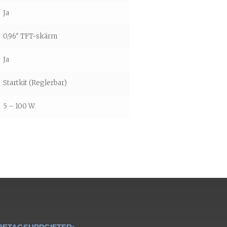
Ja
0,96″ TFT-skärm
Ja
Startkit (Reglerbar)
5 – 100 W