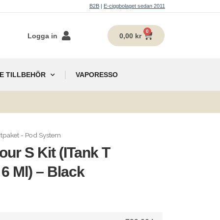
B2B
|
E-ciggbolaget sedan 2011
0
Logga in
0,00
kr
E TILLBEHÖR
VAPORESSO
g
rtpaket - Pod System
ur S Kit (iTank T
 6 Ml) – Black