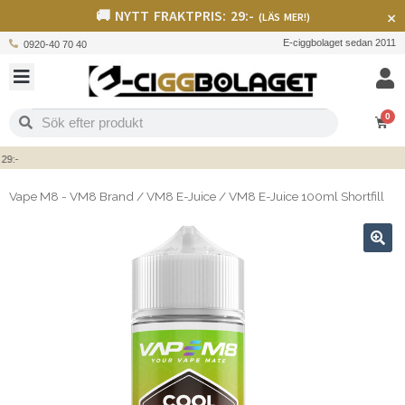
🚚 NYTT FRAKTPRIS: 29:-
×
(LÄS MER!)
E-ciggbolaget sedan 2011
0920-40 70 40
0
:-
Vape M8 - VM8 Brand
/
VM8 E-Juice
/
VM8 E-Juice 100ml Shortfill
🔍