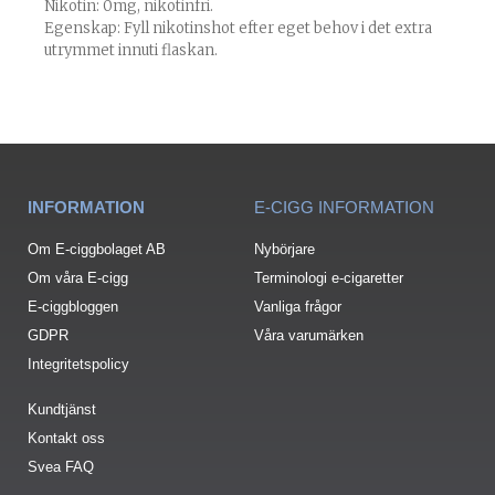
Nikotin: 0mg, nikotinfri.
Egenskap: Fyll nikotinshot efter eget behov i det extra
utrymmet innuti flaskan.
INFORMATION
E-CIGG INFORMATION
Om E-ciggbolaget AB
Nybörjare
Om våra E-cigg
Terminologi e-cigaretter
E-ciggbloggen
Vanliga frågor
GDPR
Våra varumärken
Integritetspolicy
Kundtjänst
Kontakt oss
Svea FAQ