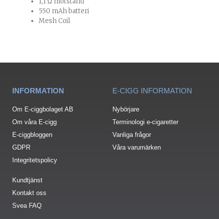
1,1 Ω motstånd
550 mAh batteri
Mesh Coil
INFORMATION
E-CIGG INFORMATION
Om E-ciggbolaget AB
Nybörjare
Om våra E-cigg
Terminologi e-cigaretter
E-ciggbloggen
Vanliga frågor
GDPR
Våra varumärken
Integritetspolicy
Kundtjänst
Kontakt oss
Svea FAQ