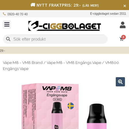
🚚 NYTT FRAKTPRIS: 29:-
×
(LÄS MER!)
E-ciggbolaget sedan 2011
0920-40 70 40
0
Vape M8 - VM8 Brand
/
Vape M8 - VM8 Engångs Vape
/
VM800
Engångs Vape
🔍