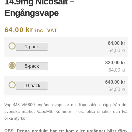
14.9mg Nicosalt –
Engångsvape
64,00
kr
inc. VAT
64,00 kr
1-pack
64,00 kr
320,00 kr
5-pack
64,00 kr
640,00 kr
10-pack
64,00 kr
VapeM8 VM800 engångs vape är en disposable e-cigg från det
svenska märket VapeM8. Kommer i flera olika smaker och två
olika styrkor.
OBS: Denna produkt har ett kort eller utgånget bäst före-