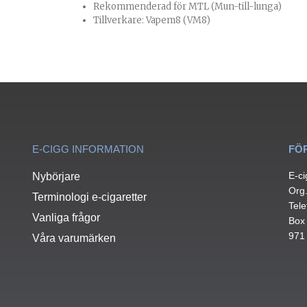
Rekommenderad för MTL (Mun-till-lunga)
Tillverkare: Vapem8 (VM8)
E-CIGG INFORMATION
FÖ
E-ci
Nybörjare
Org
Terminologi e-cigaretter
Tele
Vanliga frågor
Box
971
Våra varumärken