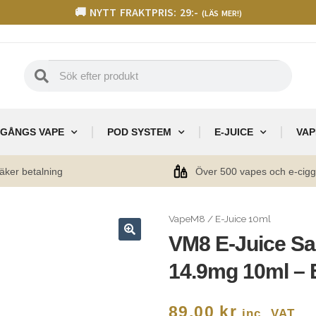
🚚 NYTT FRAKTPRIS: 29:-
(LÄS MER!)
GÅNGS VAPE
POD SYSTEM
E-JUICE
VAP
äker betalning
Över 500 vapes och e-cig
VapeM8
/
E-Juice 10ml
VM8 E-Juice Sa
🔍
14.9mg 10ml – 
89,00
kr
inc. VAT