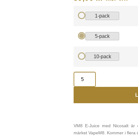
1-pack
5-pack
10-pack
L
VM8 E-Juice med Nicosalt är d
märket VapeM8. Kommer i flera ol