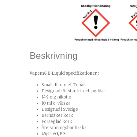
Beskrivning
Vapem8 E-Liquid specifikationer :
Smak: Karamell Tobak
Designad för startkit och poddar
14.9 mg nikotin
10 ml e-vätska
Designad i Sverige
Barnsäker kork
Förseglad kork
Återvinningsbar flaska
45/55 VG/PG