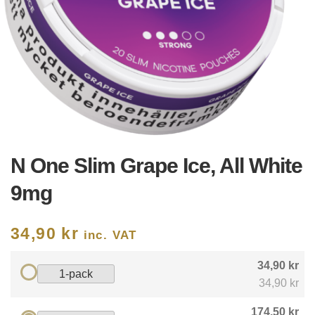
N One Slim Grape Ice, All White
9mg
34,90
kr
inc. VAT
34,90 kr
1-pack
34,90 kr
174,50 kr