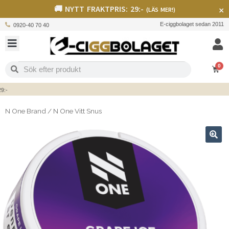
🚚 NYTT FRAKTPRIS: 29:-
×
(LÄS MER!)
E-ciggbolaget sedan 2011
0920-40 70 40
0
N One Brand
/
N One Vitt Snus
🔍