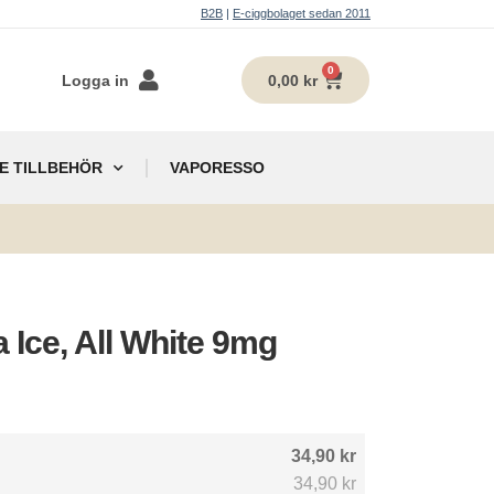
B2B
|
E-ciggbolaget sedan 2011
0
Logga in
0,00
kr
E TILLBEHÖR
VAPORESSO
g
 Ice, All White 9mg
34,90 kr
34,90 kr