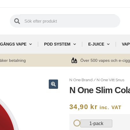
GÅNGS VAPE
POD SYSTEM
E-JUICE
VAP
äker betalning
Över 500 vapes och e-cig
N One Brand
/
N One Vitt Snus
N One Slim Cola
🔍
34,90
kr
inc. VAT
1-pack