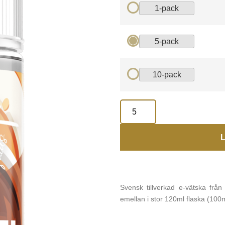
1-pack
5-pack
10-pack
L
Svensk tillverkad e-vätska frå
emellan i stor 120ml flaska (100