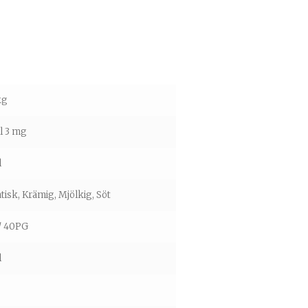
kg
ll 3 mg
l
isk, Krämig, Mjölkig, Söt
/ 40PG
l