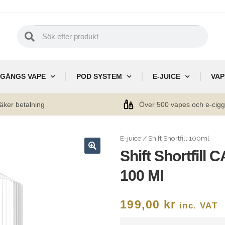
GÅNGS VAPE
POD SYSTEM
E-JUICE
VAP
äker betalning
Över 500 vapes och e-cig
E-juice
/
Shift Shortfill 100ml
Shift Shortfi
🔍
100 Ml
199,00
kr
inc. VAT