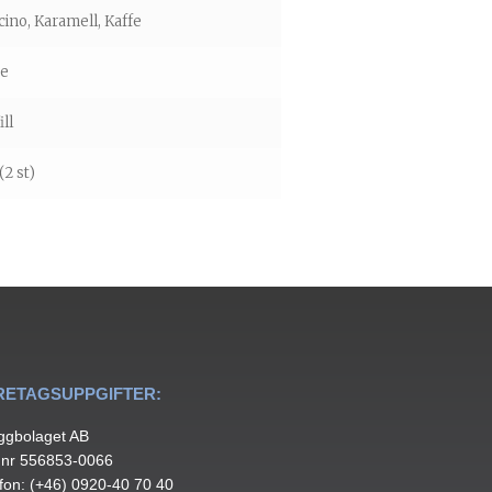
ino, Karamell, Kaffe
ge
ill
(2 st)
RETAGSUPPGIFTER:
ggbolaget AB
.nr 556853-0066
fon: (+46) 0920-40 70 40