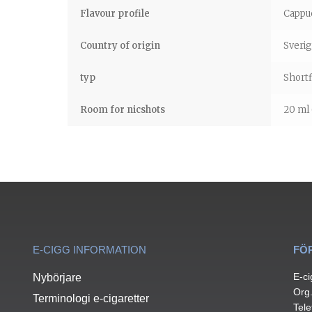
Flavour profile
Cappuc
Country of origin
Sveri
typ
Shortf
Room for nicshots
20 ml 
E-CIGG INFORMATION
FÖ
E-ci
Nybörjare
Org
Terminologi e-cigaretter
Tele