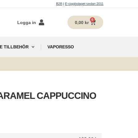
B2B
|
E-ciggbolaget sedan 2011
0
Logga in
0,00
kr
E TILLBEHÖR
VAPORESSO
g
ll CARAMEL CAPPUCCINO