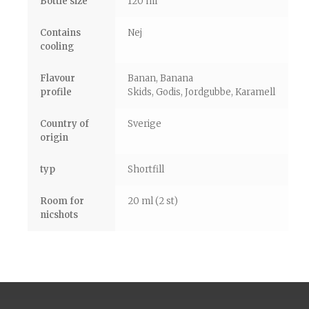
Bottle size
120 ml
Contains
Nej
cooling
Flavour
Banan, Banana
profile
Skids, Godis, Jordgubbe, Karamell
Country of
Sverige
origin
typ
Shortfill
Room for
20 ml (2 st)
nicshots