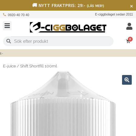
🚚 NYTT FRAKTPRIS: 29:-
×
(LÄS MER!)
E-ciggbolaget sedan 2011
0920-40 70 40
0
E-juice
/
Shift Shortfill 100ml
🔍