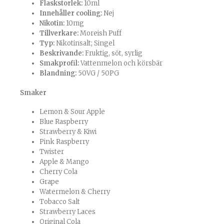
Flaskstorlek:
10ml
Innehåller cooling:
Nej
Nikotin:
10mg
Tillverkare:
Moreish Puff
Typ:
Nikotinsalt; Singel
Beskrivande:
Fruktig, söt, syrlig
Smakprofil:
Vattenmelon och körsbär
Blandning:
50VG / 50PG
Smaker
Lemon
&
Sour Apple
Blue Raspberry
Strawberry & Kiwi
Pink Raspberry
Twister
Apple & Mango
Cherry Cola
Grape
Watermelon & Cherry
Tobacco Salt
Strawberry Laces
Original Cola