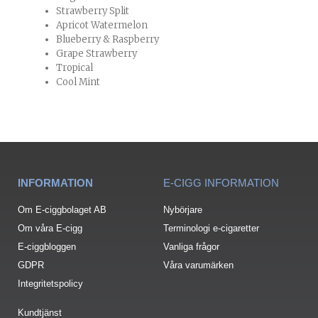
Strawberry Split
Apricot Watermelon
Blueberry & Raspberry
Grape Strawberry
Tropical
Cool Mint
INFORMATION
E-CIGG INFORMATION
Om E-ciggbolaget AB
Nybörjare
Om våra E-cigg
Terminologi e-cigaretter
E-ciggbloggen
Vanliga frågor
GDPR
Våra varumärken
Integritetspolicy
Kundtjänst