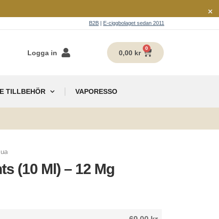
×
B2B
|
E-ciggbolaget sedan 2011
0
Logga in
0,00
kr
E TILLBEHÖR
VAPORESSO
g
qua
ts (10 Ml) – 12 Mg