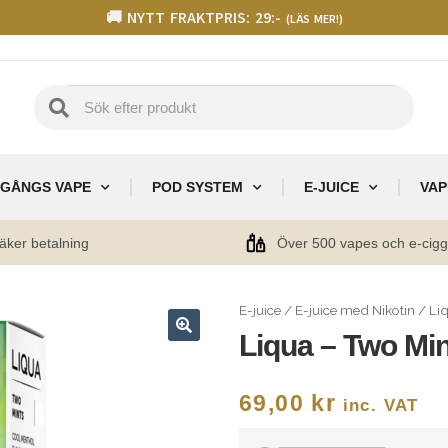
🚚 NYTT FRAKTPRIS: 29:-
(LÄS MER!)
GÅNGS VAPE
POD SYSTEM
E-JUICE
VAP
äker betalning
Över 500 vapes och e-cig
E-juice
/
E-juice med Nikotin
/
Li
Liqua – Two Min
🔍
69,00
kr
inc. VAT