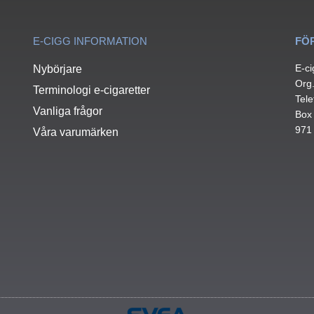
E-CIGG INFORMATION
FÖ
E-ci
Nybörjare
Org
Terminologi e-cigaretter
Tele
Vanliga frågor
Box
971
Våra varumärken