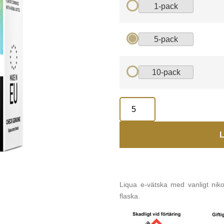
1-pack
5-pack
10-pack
L
Liqua e-vätska med vanligt nik
flaska.